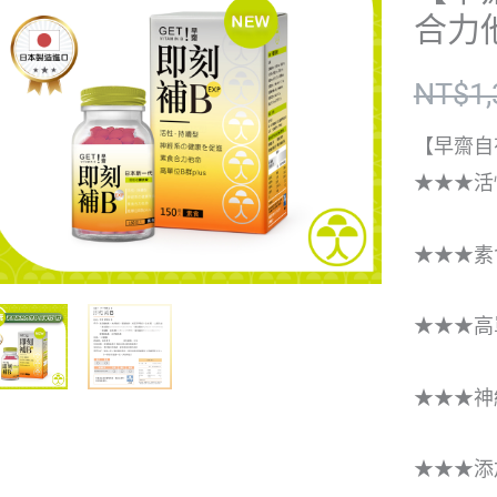
合力他
NT$
1
【早齋自
★★★活
★★★素
★★★高
★★★神
★★★添加殼