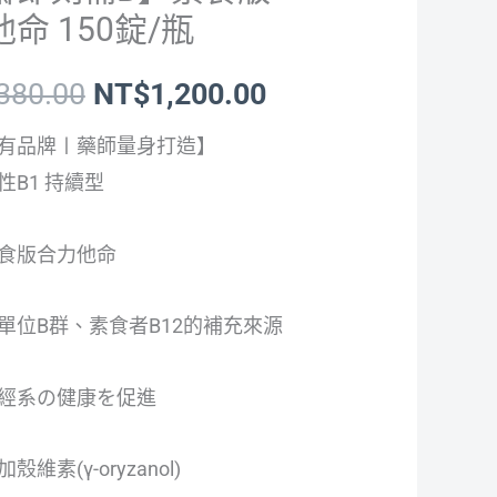
價
價
命 150錠/瓶
格：
格：
,380.00
NT$
1,200.00
NT$1,380.00。
NT$1,200.00。
有品牌〡藥師量身打造】
性B1 持續型
食版合力他命
單位B群、素食者B12的補充來源
經系の健康を促進
維素(γ-oryzanol)