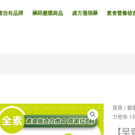
齋自有品牌
藥師嚴選商品
處方箋領藥
素食營養檢
首頁
/
銀
力他命 1
【早