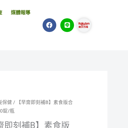
查
媒體報導
F
L
a
i
c
n
e
e
b
o
o
k
髮保健
/ 【早齋即刻補B】素食版合
原
目
50錠/瓶
始
前
齋即刻補B】素食版