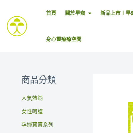
跳
首頁
關於早齋
新品上市〡早
至
主
要
身心靈療癒空間
內
容
商品分類
人氣熱銷
女性呵護
孕婦寶寶系列