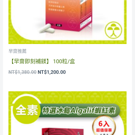
早齋推薦
【早齋即刻補鎂】 100粒/盒
NT$
1,380.00
NT$
1,200.00
原
目
始
前
價
價
格：
格：
NT$10,080.00。
NT$8,400.00。