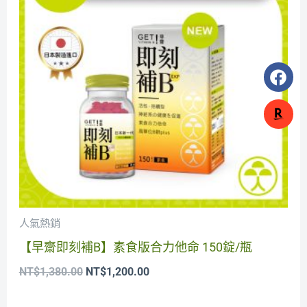
NT$1,380.00。
NT$1,200.00。
F
a
c
e
b
o
o
k
人氣熱銷
【早齋即刻補B】素食版合力他命 150錠/瓶
NT$
1,380.00
NT$
1,200.00