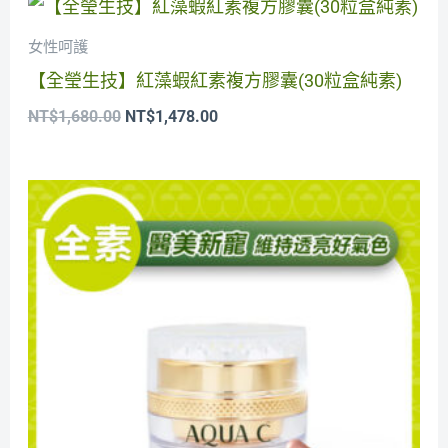
始
前
價
價
女性呵護
格：
格：
【全瑩生技】紅藻蝦紅素複方膠囊(30粒盒純素)
NT$1,680.00。
NT$1,478.00。
NT$
1,680.00
NT$
1,478.00
原
目
始
前
價
價
格：
格：
NT$2,980.00。
NT$1,480.00。