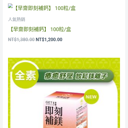
原
目
始
前
價
價
人氣熱銷
格：
格：
【早齋即刻補鈣】 100粒/盒
NT$1,380.00。
NT$1,200.00。
NT$
1,380.00
NT$
1,200.00
原
目
始
前
價
價
格：
格：
NT$1,380.00。
NT$1,200.00。