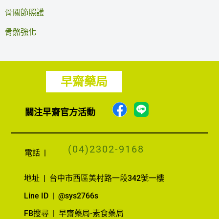
骨關節照護
骨骼強化
早齋藥局
F
關注早齋官方活動
a
c
(04)2302-9168
e
電話
|
b
o
地址
|
台中市西區美村路一段342號一樓
o
Line ID | @sys2766s
k
FB搜尋 | 早齋藥局-素食藥局