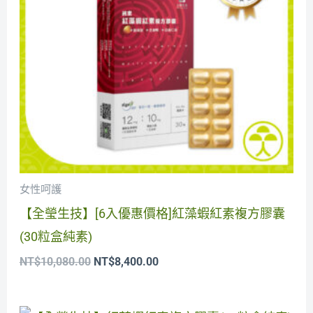
女性呵護
【全瑩生技】[6入優惠價格]紅藻蝦紅素複方膠囊
(30粒盒純素)
NT$
10,080.00
NT$
8,400.00
原
目