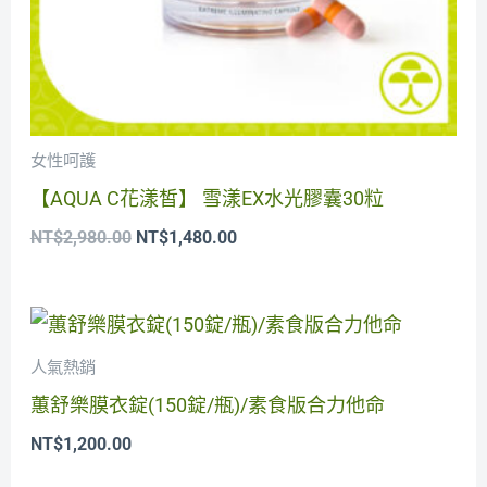
女性呵護
【AQUA C花漾皙】 雪漾EX水光膠囊30粒
NT$
2,980.00
NT$
1,480.00
人氣熱銷
蕙舒樂膜衣錠(150錠/瓶)/素食版合力他命
NT$
1,200.00