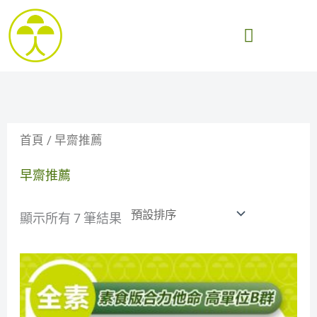
跳
至
主
新品上市〡早齋自有品牌
要
內
容
首頁
/ 早齋推薦
早齋推薦
顯示所有 7 筆結果
原
目
始
前
價
價
格：
格：