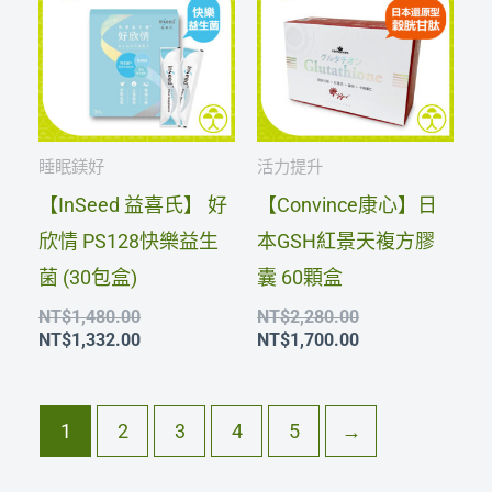
價
價
價
價
格：
格：
格：
格：
NT$1,480.00。
NT$1,332.00。
NT$2,280.00。
NT$1,700.00。
睡眠鎂好
活力提升
【InSeed 益喜氏】 好
【Convince康心】日
欣情 PS128快樂益生
本GSH紅景天複方膠
菌 (30包盒)
囊 60顆盒
NT$
1,480.00
NT$
2,280.00
NT$
1,332.00
NT$
1,700.00
1
2
3
4
5
→