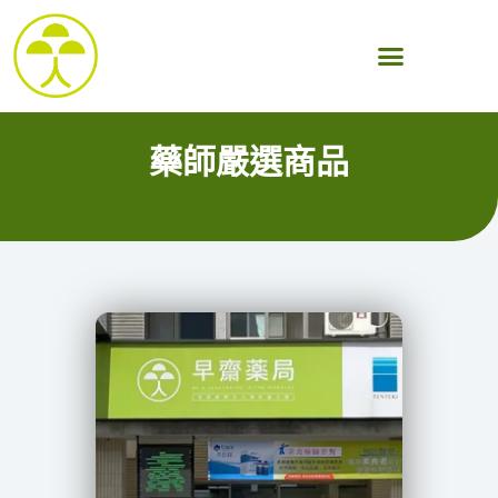
跳
至
主
要
藥師嚴選商品
內
容