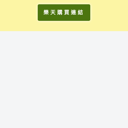
樂天購買連結
早齋藥局
F
關注早齋官方活動
a
c