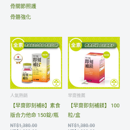
骨關節照護
骨骼強化
原
目
原
目
始
前
始
前
價
價
價
價
格：
格：
格：
格：
NT$1,380.00。
NT$1,200.00。
NT$1,380.00。
NT$1,200.00。
人氣熱銷
早齋推薦
【早齋即刻補B】素食
【早齋即刻補鎂】 100
版合力他命 150錠/瓶
粒/盒
NT$
1,380.00
NT$
1,380.00