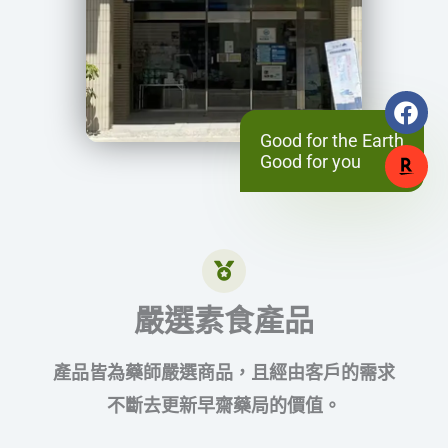
F
a
Good for the Earth
c
Good for you
e
b
o
o
k
嚴選素食產品
產品皆為藥師嚴選商品，且經由客戶的需求
不斷去更新早齋藥局的價值。