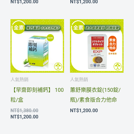
NT$
1,200.00
NT$
1,200.00
原
目
始
前
價
價
格：
格：
NT$1,380.00。
NT$1,200.00。
人氣熱銷
人氣熱銷
【早齋即刻補鈣】 100
蕙舒樂膜衣錠(150錠/
粒/盒
瓶)/素食版合力他命
NT$
1,380.00
NT$
1,200.00
NT$
1,200.00