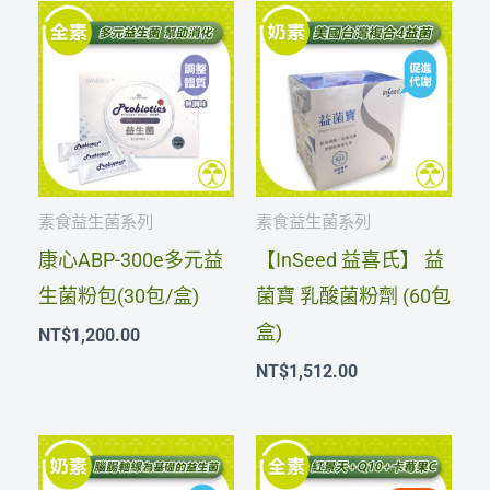
素食益生菌系列
素食益生菌系列
康心ABP-300e多元益
【InSeed 益喜氏】 益
生菌粉包(30包/盒)
菌寶 乳酸菌粉劑 (60包
盒)
NT$
1,200.00
NT$
1,512.00
原
目
原
目
始
前
始
前