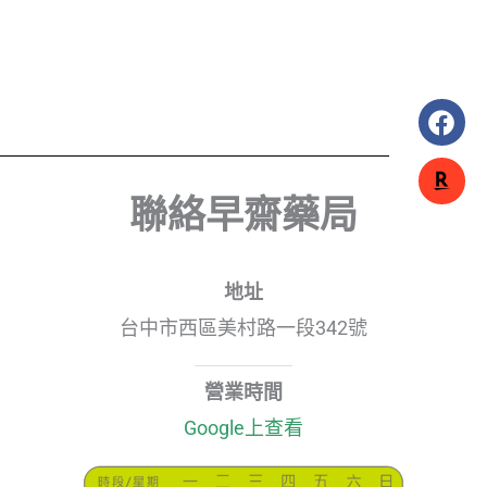
F
a
c
e
聯絡早齋藥局
b
o
o
k
地址
台中市西區美村路一段342號
營業時間
Google上查看