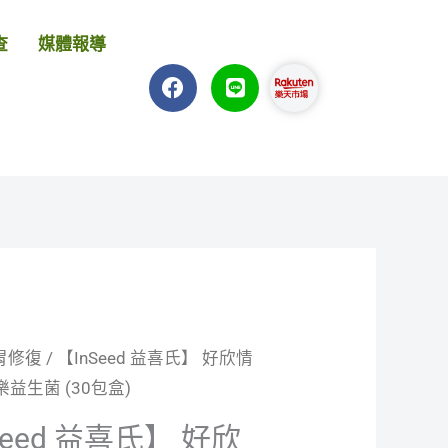
查
媒體報導
F
L
a
i
c
n
e
e
b
o
o
k
胃修復
/ 【InSeed 益喜氏】 好欣情
原
目
樂益生菌 (30包盒)
始
前
Seed 益喜氏】 好欣