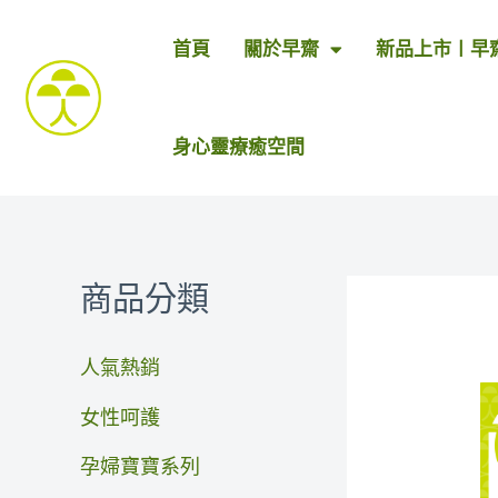
跳
首頁
關於早齋
新品上市〡早
至
主
要
身心靈療癒空間
內
容
商品分類
人氣熱銷
女性呵護
孕婦寶寶系列