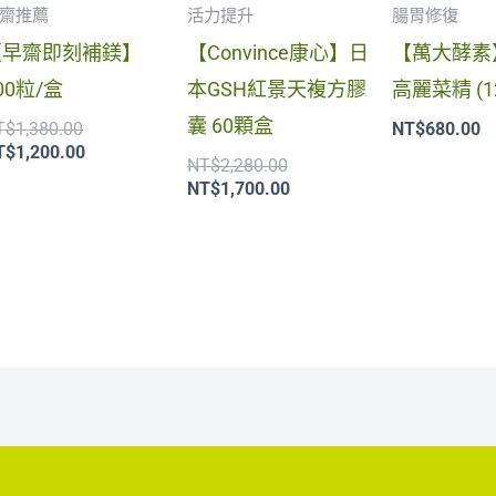
齋推薦
活力提升
腸胃修復
【早齋即刻補鎂】
【Convince康心】日
【萬大酵素
00粒/盒
本GSH紅景天複方膠
高麗菜精 (1
囊 60顆盒
T$
1,380.00
NT$
680.00
T$
1,200.00
NT$
2,280.00
NT$
1,700.00