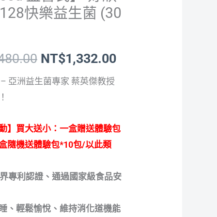
價
價
S128快樂益生菌 (30
格：
格：
NT$1,480.00。
NT$1,332.00。
,480.00
NT$
1,332.00
 – 亞洲益生菌專家 蔡英傑教授
！
動】買大送小：一盒贈送體驗包
兩盒隨機送體驗包*10包/以此類
世界專利認證、通過國家級食品安
睡、輕鬆愉悅、維持消化道機能