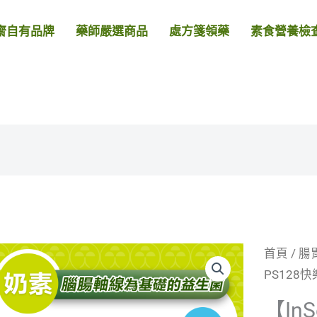
齋自有品牌
藥師嚴選商品
處方箋領藥
素食營養檢
首頁
/
腸
PS128快
【In