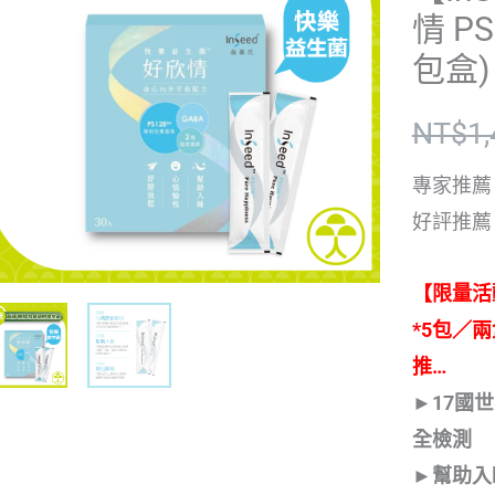
情 P
包盒)
NT$
1
專家推薦
好評推薦
【限量活
*5包／
推…
►17國
全檢測
►幫助入