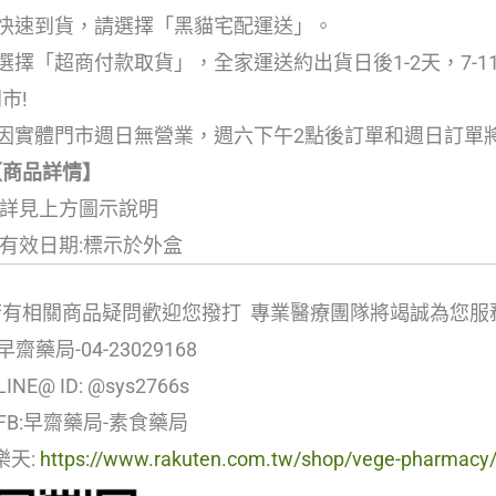
●快速到貨，請選擇「黑貓宅配運送」。
選擇「超商付款取貨」，全家運送約出貨日後1-2天，7-1
市!
●因實體門市週日無營業，週六下午2點後訂單和週日訂單
【商品詳情】
 詳見上方圖示說明
 有效日期:標示於外盒
若有相關商品疑問歡迎您撥打 專業醫療團隊將竭誠為您服
| 早齋藥局-04-23029168
| LINE@ ID: @sys2766s
| FB:早齋藥局-素食藥局
|樂天:
https://www.rakuten.com.tw/shop/vege-pharmacy