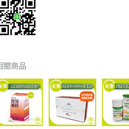
相關商品
原
目
原
目
始
前
始
前
價
價
價
價
格：
格：
格：
格：
NT$1,380.00。
NT$1,200.00。
NT$2,280.00。
NT$1,700.00。