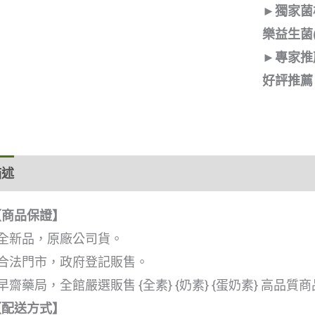
►獨家菌株
樂益生菌(
►專家推
好評推薦
描述
額外資訊
【商品保證】
●全新品，原廠公司貨。
●合法門市，政府登記販售。
早齋藥局，全館嚴選販售 {全素} {奶素} {蛋奶素} 高品
【配送方式】