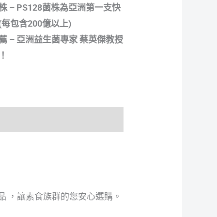
 – PS128菌株為亞洲第一支快
每包含200億以上)
薦 – 亞洲益生菌專家 蔡英傑教授
！
質商品 ，讓素食族群的您安心選購。