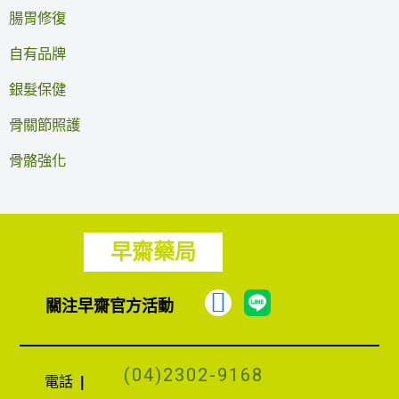
腸胃修復
自有品牌
銀髮保健
骨關節照護
骨骼強化
早齋藥局
F
關注早齋官方活動
a
c
(04)2302-9168
e
電話
|