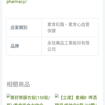
pharmacy/
素食紅麴、素食心血管
店家類別
保健
永信藥品工業股份有限
品牌
公司
相關商品
原
目
始
前