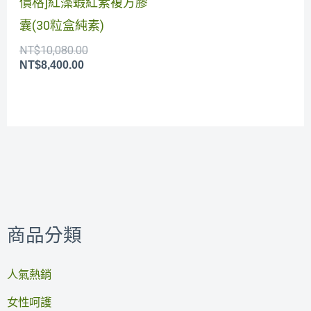
價格]紅藻蝦紅素複方膠
囊(30粒盒純素)
NT$
10,080.00
NT$
8,400.00
商品分類
人氣熱銷
女性呵護