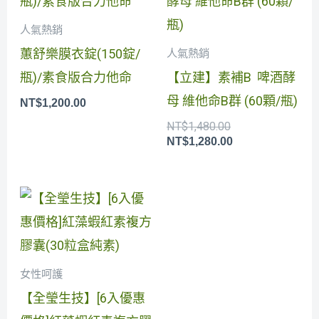
價
價
格：
格：
人氣熱銷
NT$1,480.00。
NT$1,280.00。
蕙舒樂膜衣錠(150錠/
人氣熱銷
瓶)/素食版合力他命
【立建】素補B 啤酒酵
母 維他命B群 (60顆/瓶)
NT$
1,200.00
NT$
1,480.00
NT$
1,280.00
目
原
前
始
價
價
格：
格：
NT$8,400.00。
NT$10,080.00。
女性呵護
【全瑩生技】[6入優惠