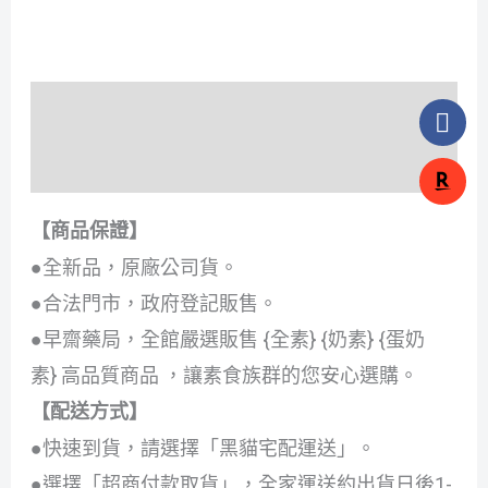
F
描述
a
c
額外資訊
e
b
【商品保證】
o
o
●全新品，原廠公司貨。
k
●合法門市，政府登記販售。
●早齋藥局，全館嚴選販售 {全素} {奶素} {蛋奶
素} 高品質商品 ，讓素食族群的您安心選購。
【配送方式】
●快速到貨，請選擇「黑貓宅配運送」。
●選擇「超商付款取貨」，全家運送約出貨日後1-