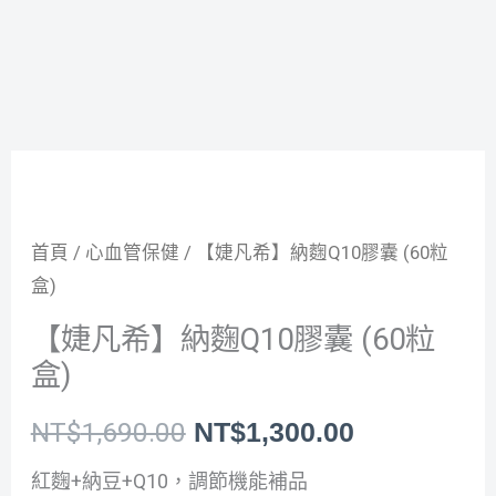
跳
至
主
要
內
原
目
容
始
前
首頁
/
心血管保健
/ 【婕凡希】納麴Q10膠囊 (60粒
價
價
盒)
格：
格：
【婕凡希】納麴Q10膠囊 (60粒
盒)
NT$1,690.00。
NT$1,300.
NT$
1,690.00
NT$
1,300.00
紅麴+納豆+Q10，調節機能補品