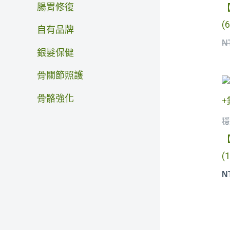
腸胃修復
(
自有品牌
N
銀髮保健
骨關節照護
骨骼強化
穩
(
N