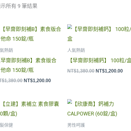
示所有 9 筆結果
原
目
原
目
始
前
始
前
價
價
價
價
格：
格：
格：
格
氣熱銷
人氣熱銷
NT$1,380.00。
NT$1,200.00。
NT$1,380.00。
NT$
【早齋即刻補B】素食版合
【早齋即刻補鈣】 100粒/
他命 150錠/瓶
NT$
1,380.00
NT$
1,200.00
T$
1,380.00
NT$
1,200.00
原
目
原
目
始
前
始
前
價
價
價
價
格：
格：
格：
格
髮保健
男性呵護
NT$1,580.00。
NT$1,380.00。
NT$1,680.00。
NT$