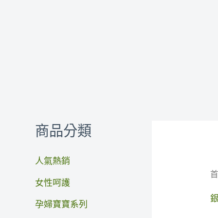
跳
至
主
要
內
容
商品分類
人氣熱銷
女性呵護
孕婦寶寶系列