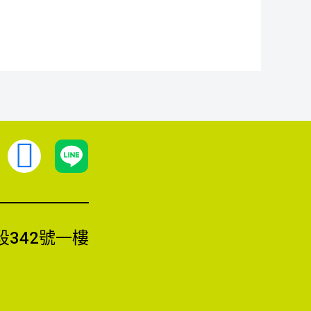
F
a
c
342號一樓
e
b