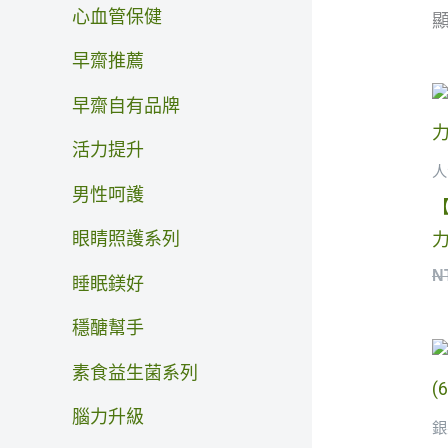
心血管保健
顯
早齋推薦
早齋自有品牌
活力提升
人
男性呵護
眼睛照護系列
力
N
睡眠鎂好
穩醣幫手
素食益生菌系列
腦力升級
銀