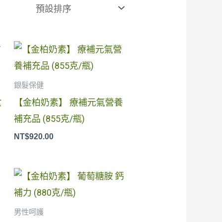
：
銀髮保健
1,200.00。
盒
【金柏奶素】 療補元氣營養
補充品 (855克/瓶)
NT$
920.00
：
男性呵護
1,200.00。