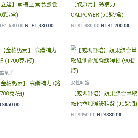
【立建】素補立 素食膠囊
【欣康喬】鈣補力
60顆/盒)
CALPOWER (60錠/盒)
T$
1,580.00
NT$
1,380.00
NT$
1,680.00
NT$
1,200.00
原
目
始
前
價
價
格：
格：
醣幫手
NT$950.00。
NT$88
【金柏奶素】 高纖補力+鉻
女性呵護
1700克/瓶)
【威瑪舒培】蔬果綜合萃取
維他命加強緩釋錠 (90錠瓶)
T$
950.00
NT$
950.00
NT$
880.00