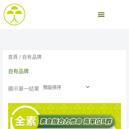
跳
至
主
要
內
容
首頁
/ 自有品牌
自有品牌
顯示單一結果
原
目
始
前
價
價
格：
格：