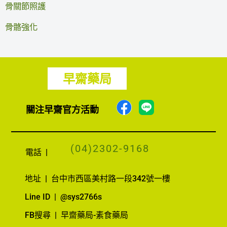
骨關節照護
骨骼強化
早齋藥局
F
關注早齋官方活動
a
c
(04)2302-9168
e
電話
|
b
o
地址
|
台中市西區美村路一段342號一樓
o
Line ID | @sys2766s
k
FB搜尋 | 早齋藥局-素食藥局