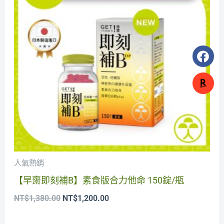
NT$1,380.00。
NT$1,200.00。
F
a
c
e
b
o
o
k
人氣熱銷
【早齋即刻補B】素食版合力他命 150錠/瓶
NT$
1,380.00
NT$
1,200.00