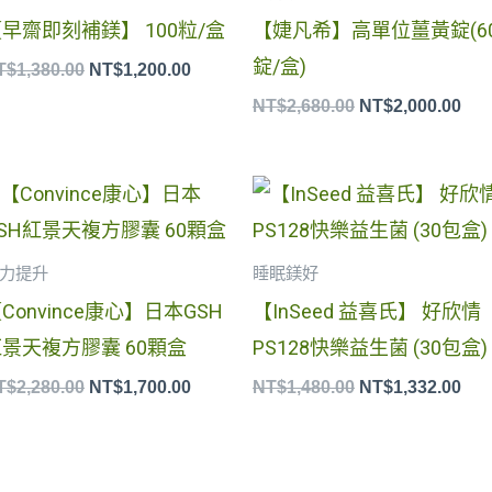
早齋即刻補鎂】 100粒/盒
【婕凡希】高單位薑黃錠(6
錠/盒)
T$
1,380.00
NT$
1,200.00
NT$
2,680.00
NT$
2,000.00
原
目
原
目
始
前
始
前
價
價
價
價
格：
格：
格：
格
力提升
睡眠鎂好
NT$2,280.00。
NT$1,700.00。
NT$1,480.00。
NT$
Convince康心】日本GSH
【InSeed 益喜氏】 好欣情
景天複方膠囊 60顆盒
PS128快樂益生菌 (30包盒)
T$
2,280.00
NT$
1,700.00
NT$
1,480.00
NT$
1,332.00