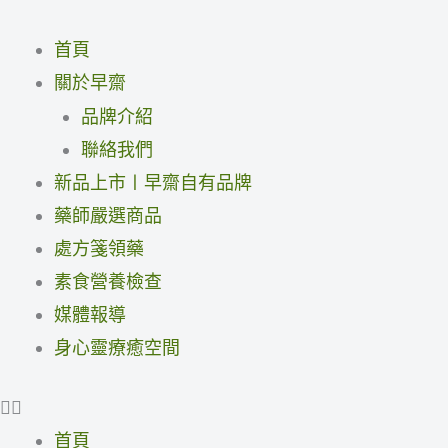
跳
至
首頁
主
關於早齋
要
品牌介紹
內
聯絡我們
容
新品上市〡早齋自有品牌
藥師嚴選商品
處方箋領藥
素食營養檢查
媒體報導
身心靈療癒空間
首頁