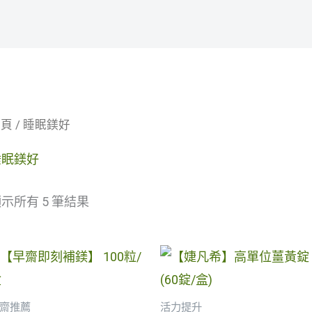
首頁
/ 睡眠鎂好
睡眠鎂好
示所有 5 筆結果
原
目
原
目
始
前
始
前
價
價
價
價
格：
格：
格：
格
齋推薦
活力提升
NT$1,380.00。
NT$1,200.00。
NT$2,680.00。
NT$