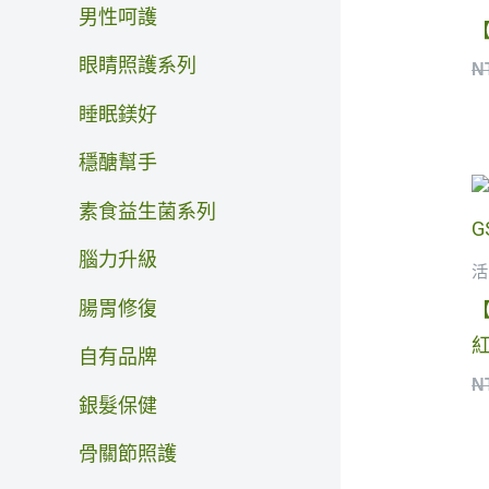
男性呵護
【
眼睛照護系列
N
睡眠鎂好
穩醣幫手
素食益生菌系列
腦力升級
活
腸胃修復
【
紅
自有品牌
N
銀髮保健
骨關節照護