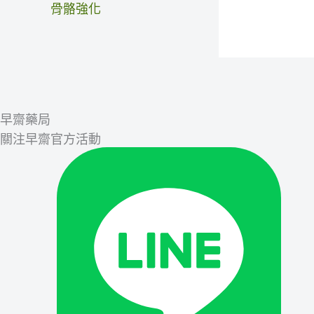
骨骼強化
早齋藥局
關注早齋官方活動