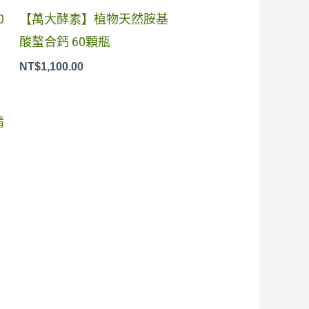
0
【萬大酵素】植物天然胺基
酸螯合鈣 60顆瓶
NT$
1,100.00
：
1,332.00。