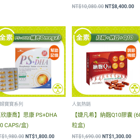
NT$
10,080.00
NT$
8,400.00
原
目
原
目
始
前
始
前
價
價
價
價
格：
格：
格：
格
NT$1,980.00。
NT$1,800.00。
NT$1,690.00。
NT$
婦寶寶系列
人氣熱銷
欣康喬】思康 PS+DHA
【婕凡希】納麴Q10膠囊 (6
60 CAPS/盒)
粒盒)
T$
1,980.00
NT$
1,800.00
NT$
1,690.00
NT$
1,300.00