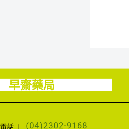
早齋藥局
(04)2302-9168
電話
|