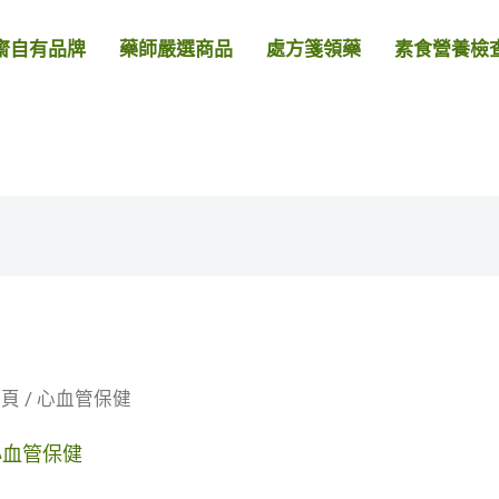
齋自有品牌
藥師嚴選商品
處方箋領藥
素食營養檢
首頁
/ 心血管保健
心血管保健