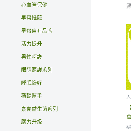
心血管保健
顯
早齋推薦
早齋自有品牌
活力提升
男性呵護
眼睛照護系列
睡眠鎂好
穩醣幫手
人
【
素食益生菌系列
盒
腦力升級
N