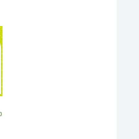
：
1,300.00。
0