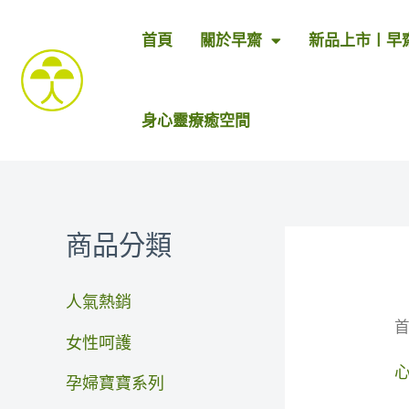
跳
首頁
關於早齋
新品上市〡早
至
主
要
身心靈療癒空間
內
容
商品分類
人氣熱銷
女性呵護
孕婦寶寶系列