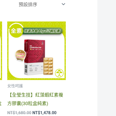
原
目
始
前
價
價
：
格：
格：
。
$8,400.00。
NT$1,680.00。
NT$1,478.00。
女性呵護
【全瑩生技】紅藻蝦紅素複
盒
方膠囊(30粒盒純素)
NT$
1,680.00
NT$
1,478.00