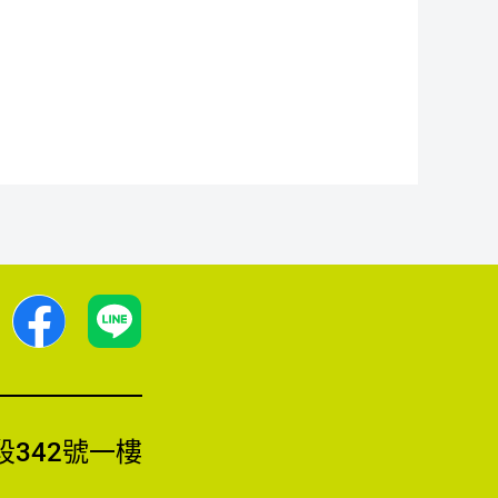
F
a
c
342號一樓
e