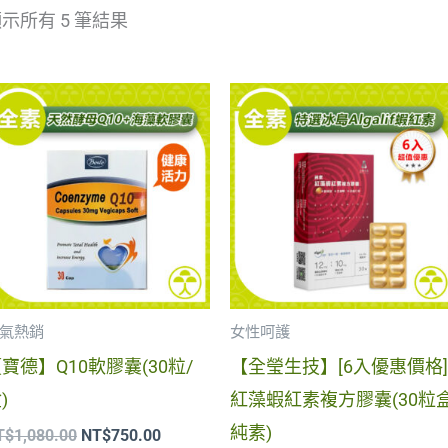
示所有 5 筆結果
原
目
原
目
始
前
始
前
價
價
價
價
格：
格：
格：
格
NT$1,080.00。
NT$750.00。
NT$10,080.00
NT
氣熱銷
女性呵護
寶德】Q10軟膠囊(30粒/
【全瑩生技】[6入優惠價格]
)
紅藻蝦紅素複方膠囊(30粒
純素)
T$
1,080.00
NT$
750.00