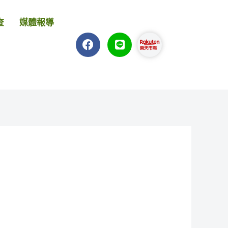
查
媒體報導
F
L
a
i
c
n
e
e
b
o
o
k