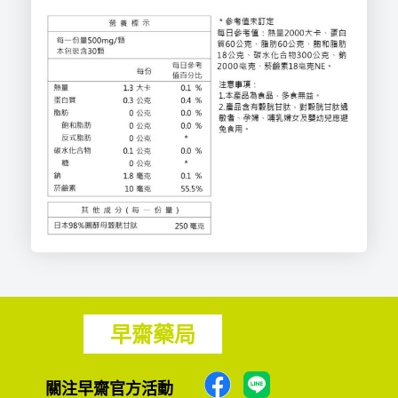
早齋藥局
F
關注早齋官方活動