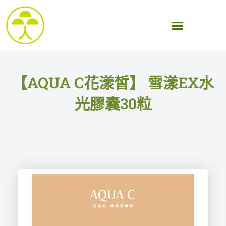
跳
至
主
要
內
【AQUA C花漾皙】 雪漾EX水
容
光膠囊30粒