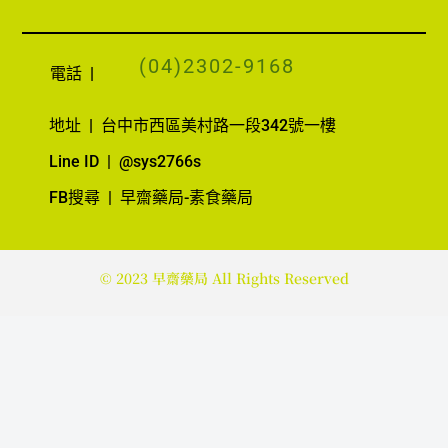
a
c
(04)2302-9168
e
電話
|
b
o
地址
|
台中市西區美村路一段342號一樓
o
Line ID | @sys2766s
k
FB搜尋 | 早齋藥局-素食藥局
© 2023 早齋藥局 All Rights Reserved